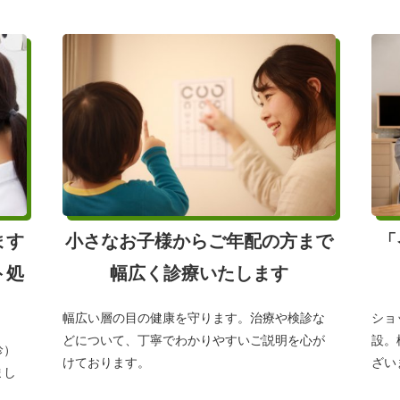
ます
小さなお子様からご年配の方まで
「
ト処
幅広く診療いたします
幅広い層の目の健康を守ります。治療や検診な
ショ
どについて、丁寧でわかりやすいご説明を心が
設。
診）
けております。
ざい
まし