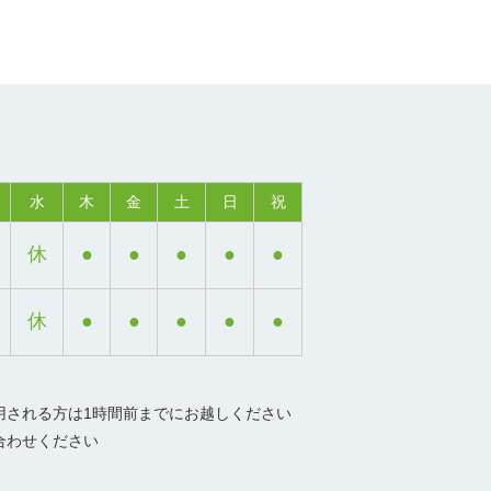
水
木
金
土
日
祝
休
●
●
●
●
●
休
●
●
●
●
●
用される方は1時間前までにお越しください
合わせください