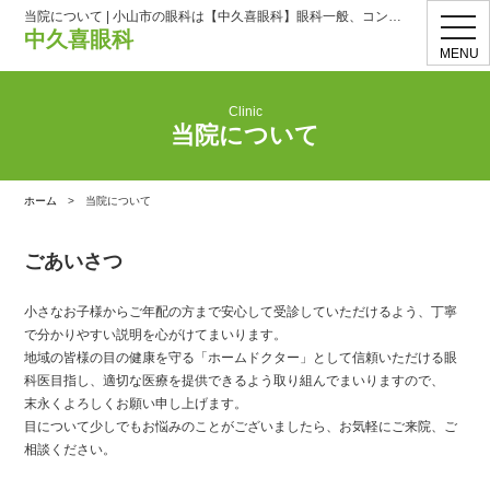
当院について | 小山市の眼科は【中久喜眼科】眼科一般、コンタクト処方
toggl
中久喜眼科
navig
MENU
Clinic
当院について
ホーム
>
当院について
ごあいさつ
小さなお子様からご年配の方まで安心して受診していただけるよう、丁寧
で分かりやすい説明を心がけてまいります。
地域の皆様の目の健康を守る「ホームドクター」として信頼いただける眼
科医目指し、適切な医療を提供できるよう取り組んでまいりますので、
末永くよろしくお願い申し上げます。
目について少しでもお悩みのことがございましたら、お気軽にご来院、ご
相談ください。