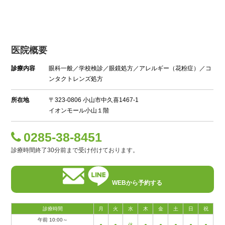
医院概要
診療内容
眼科一般／学校検診／眼鏡処方／アレルギー（花粉症）／コ
ンタクトレンズ処方
所在地
〒323-0806 小山市中久喜1467-1
イオンモール小山１階
0285-38-8451
診療時間終了30分前まで受け付けております。
WEBから予約する
診療時間
月
火
水
木
金
土
日
祝
午前 10:00～
●
●
休
●
●
●
●
●